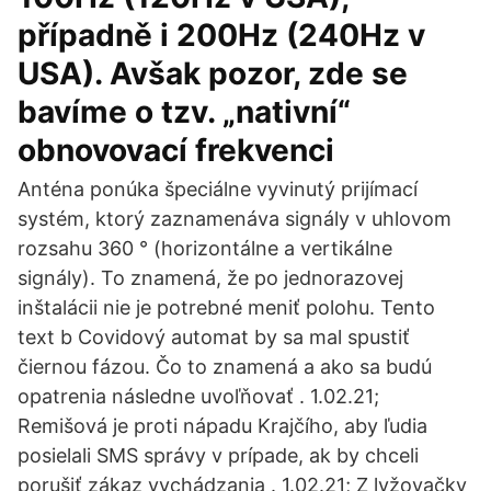
případně i 200Hz (240Hz v
USA). Avšak pozor, zde se
bavíme o tzv. „nativní“
obnovovací frekvenci
Anténa ponúka špeciálne vyvinutý prijímací
systém, ktorý zaznamenáva signály v uhlovom
rozsahu 360 ° (horizontálne a vertikálne
signály). To znamená, že po jednorazovej
inštalácii nie je potrebné meniť polohu. Tento
text b Covidový automat by sa mal spustiť
čiernou fázou. Čo to znamená a ako sa budú
opatrenia následne uvoľňovať . 1.02.21;
Remišová je proti nápadu Krajčího, aby ľudia
posielali SMS správy v prípade, ak by chceli
porušiť zákaz vychádzania . 1.02.21; Z lyžovačky