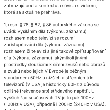
zobrazujú podľa kontextu a súvisia s videom,
ktoré sa aktuálne prehráva.
1, resp. § 78, § 82, § 86 autorského zákona se
uvádí: Vysíláním díla (výkonu, záznamu)
rozhlasem nebo televizí se rozumí
zpřístupňování díla (výkonu, záznamu)
rozhlasem či televizí a jiné takové zpřístupňování
díla (výkonu, záznamu) jakýmikoli jinými
prostředky sloužícími k šíření zvuků nebo obrazů
a zvuků nebo jejich V Evropě je běžným
standardem 50Hz u nižších a středních tříd
televizorů (V USA je historicky 60Hz z důvodu
odlišné frekvence sítě střídavého napětí). U
vyšších řad současných TV je to pak 100Hz
(120Hz v USA), případně i 200Hz (240Hz v USA).