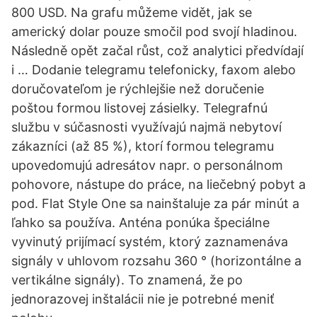
800 USD. Na grafu můžeme vidět, jak se
americký dolar pouze smočil pod svojí hladinou.
Následně opět začal růst, což analytici předvídají
i … Dodanie telegramu telefonicky, faxom alebo
doručovateľom je rýchlejšie než doručenie
poštou formou listovej zásielky. Telegrafnú
službu v súčasnosti využívajú najmä nebytoví
zákazníci (až 85 %), ktorí formou telegramu
upovedomujú adresátov napr. o personálnom
pohovore, nástupe do práce, na liečebný pobyt a
pod. Flat Style One sa nainštaluje za pár minút a
ľahko sa používa. Anténa ponúka špeciálne
vyvinutý prijímací systém, ktorý zaznamenáva
signály v uhlovom rozsahu 360 ° (horizontálne a
vertikálne signály). To znamená, že po
jednorazovej inštalácii nie je potrebné meniť