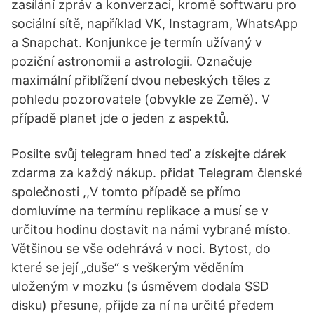
zasílání zpráv a konverzaci, kromě softwaru pro
sociální sítě, například VK, Instagram, WhatsApp
a Snapchat. Konjunkce je termín užívaný v
poziční astronomii a astrologii. Označuje
maximální přiblížení dvou nebeských těles z
pohledu pozorovatele (obvykle ze Země). V
případě planet jde o jeden z aspektů.
Posilte svůj telegram hned teď a získejte dárek
zdarma za každý nákup. přidat Telegram členské
společnosti ,,V tomto případě se přímo
domluvíme na termínu replikace a musí se v
určitou hodinu dostavit na námi vybrané místo.
Většinou se vše odehrává v noci. Bytost, do
které se její „duše“ s veškerým věděním
uloženým v mozku (s úsměvem dodala SSD
disku) přesune, přijde za ní na určité předem