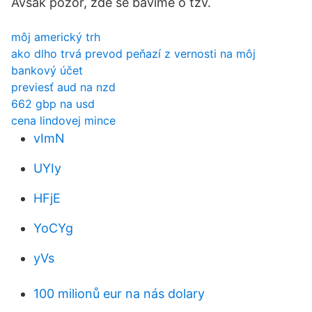
Avšak pozor, zde se bavíme o tzv.
môj americký trh
ako dlho trvá prevod peňazí z vernosti na môj
bankový účet
previesť aud na nzd
662 gbp na usd
cena lindovej mince
vImN
UYIy
HFjE
YoCYg
yVs
100 milionů eur na nás dolary