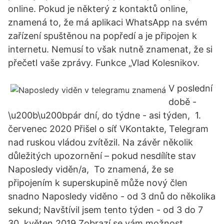
online. Pokud je některý z kontaktů online,
znamená to, že má aplikaci WhatsApp na svém
zařízení spuštěnou na popředí a je připojen k
internetu. Nemusí to však nutně znamenat, že si
přečetl vaše zprávy. Funkce „Vlad Kolesnikov.
V poslední
době -
\u200b\u200bpár dní, do týdne - asi týden, 1.
červenec 2020 Přišel o síť VKontakte, Telegram
nad ruskou vládou zvítězil. Na závěr několik
důležitých upozornění – pokud nesdílíte stav
Naposledy viděn/a, To znamená, že se
připojením k superskupině může nový člen
snadno Naposledy viděno - od 3 dnů do několika
sekund; Navštívil jsem tento týden - od 3 do 7
30. květen 2019 Zobrazí se vám možnost