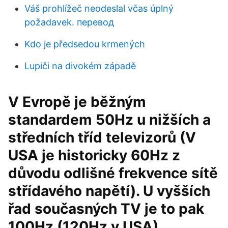
Váš prohlížeč neodeslal včas úplný
požadavek. перевод
Kdo je předsedou krmených
Lupiči na divokém západě
V Evropě je běžným
standardem 50Hz u nižších a
středních tříd televizorů (V
USA je historicky 60Hz z
důvodu odlišné frekvence sítě
střídavého napětí). U vyšších
řad současných TV je to pak
100Hz (120Hz v USA),