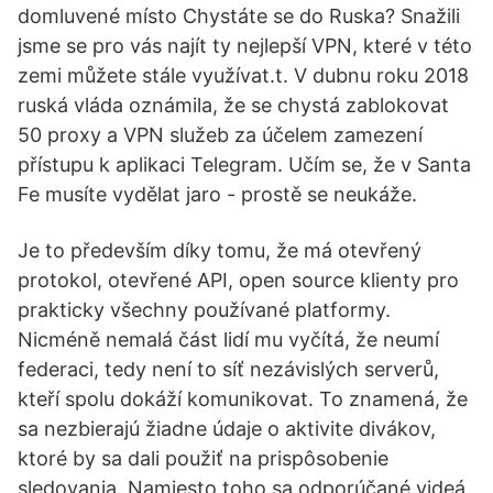
domluvené místo Chystáte se do Ruska? Snažili
jsme se pro vás najít ty nejlepší VPN, které v této
zemi můžete stále využívat.t. V dubnu roku 2018
ruská vláda oznámila, že se chystá zablokovat
50 proxy a VPN služeb za účelem zamezení
přístupu k aplikaci Telegram. Učím se, že v Santa
Fe musíte vydělat jaro - prostě se neukáže.
Je to především díky tomu, že má otevřený
protokol, otevřené API, open source klienty pro
prakticky všechny používané platformy.
Nicméně nemalá část lidí mu vyčítá, že neumí
federaci, tedy není to síť nezávislých serverů,
kteří spolu dokáží komunikovat. To znamená, že
sa nezbierajú žiadne údaje o aktivite divákov,
ktoré by sa dali použiť na prispôsobenie
sledovania. Namiesto toho sa odporúčané videá