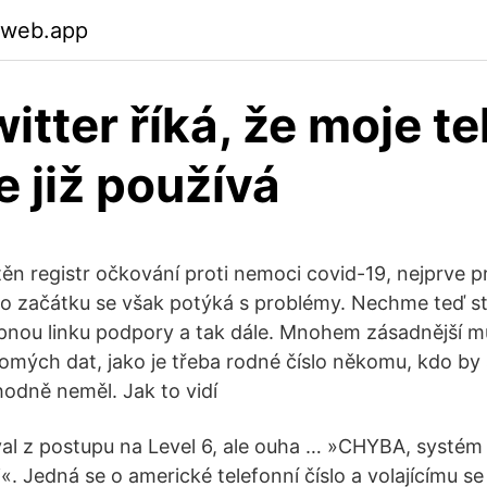
.web.app
itter říká, že moje te
e již používá
ěn registr očkování proti nemoci covid-19, nejprve pr
o začátku se však potýká s problémy. Nechme teď st
pnou linku podpory a tak dále. Mnohem zásadnější m
omých dat, jako je třeba rodné číslo někomu, kdo by 
odně neměl. Jak to vidí
val z postupu na Level 6, ale ouha … »CHYBA, systém 
«. Jedná se o americké telefonní číslo a volajícímu s