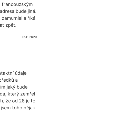
ým francouzským
adresa bude jiná.
o zamumlal a říká
at zpět.
15.11.2020
ntaktní údaje
 předků a
vím jaký bude
ěda, který zemřel
h, že od 28 je to
, jsem toho nějak