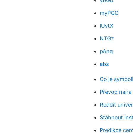
ybGb
myPGC
lUvtX
NTGz
pAnq
abz
Co je symboli
Převod naira 
Reddit unive
Stáhnout ins
Predikce ce