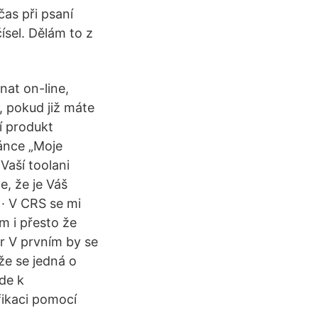
as při psaní
ísel. Dělám to z
nat on-line,
i, pokud již máte
í produkt
ránce „Moje
Vaší toolani
e, že je Váš
 · V CRS se mi
m i přesto že
er V prvním by se
že se jedná o
de k
fikaci pomocí