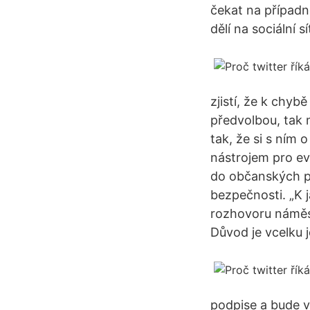
čekat na případno
dělí na sociální
zjistí, že k chyb
předvolbou, tak m
tak, že si s ním
nástrojem pro ev
do občanských pr
bezpečnosti. „K j
rozhovoru náměst
Důvod je vcelku 
podpise a bude v