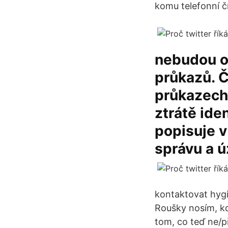
komu telefonní čí
nebudou o
průkazů. Č
průkazech 
ztrátě ide
popisuje v
správu a 
kontaktovat hygi
Roušky nosím, kd
tom, co teď ne/př