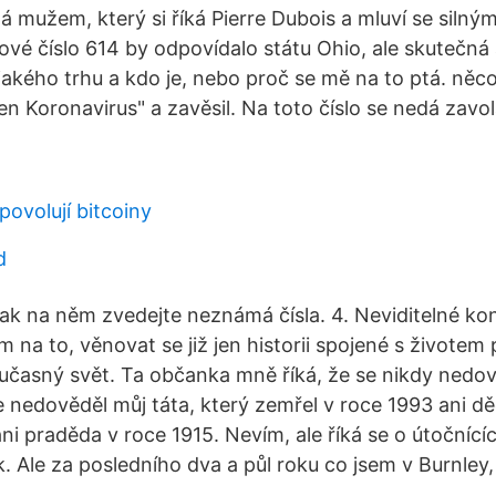
 mužem, který si říká Pierre Dubois a mluví se siln
vé číslo 614 by odpovídalo státu Ohio, ale skutečná 
jakého trhu a kdo je, nebo proč se mě na to ptá. něc
n Koronavirus" a zavěsil. Na toto číslo se nedá zavol
povolují bitcoiny
d
 pak na něm zvedejte neznámá čísla. 4. Neviditelné ko
 na to, věnovat se již jen historii spojené s životem
učasný svět. Ta občanka mně říká, že se nikdy nedo
e nedověděl můj táta, který zemřel v roce 1993 ani d
ni praděda v roce 1915. Nevím, ale říká se o útočnícíc
k. Ale za posledního dva a půl roku co jsem v Burnley