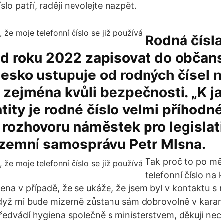
slo patří, raději nevolejte nazpět.
Rodná čísl
d roku 2022 zapisovat do občan
esko ustupuje od rodných čísel 
zejména kvůli bezpečnosti. „K j
ntity je rodné číslo velmi příhodné
 rozhovoru náměstek pro legislati
územní samosprávu Petr Mlsna.
Tak proč to po m
telefonní číslo n
ena v případě, že se ukáže, že jsem byl v kontaktu 
yž mi bude mizerně zůstanu sám dobrovolně v karant
edvádí hygiena společně s ministerstvem, děkuji nech