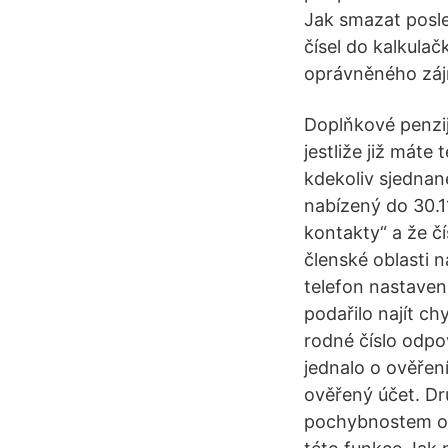
Jak smazat posle
čísel do kalkulač
oprávněného zájm
Doplňkové penzij
jestliže již máte
kdekoliv sjednan
nabízený do 30.11
kontakty“ a že čí
členské oblasti na
telefon nastaven 
podařilo najít ch
rodné číslo odpov
jednalo o ověřen
ověřený účet. Dr
pochybnostem ohl