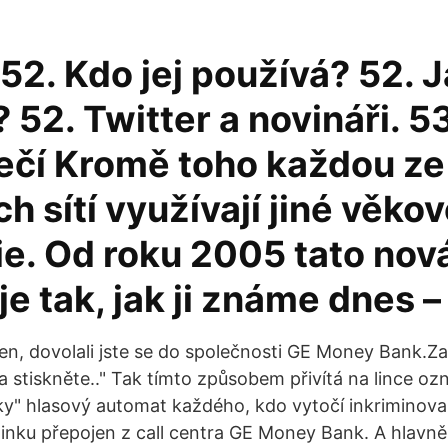
 52. Kdo jej používá? 52. 
 52. Twitter a novináři. 53
čí Kromě toho každou ze
ch sítí využívají jiné věko
e. Od roku 2005 tato nová 
e tak, jak ji známe dnes –
en, dovolali jste se do společnosti GE Money Bank.Za
a stiskněte.." Tak tímto způsobem přivítá na lince o
íky" hlasový automat každého, kdo vytočí inkriminova
 linku přepojen z call centra GE Money Bank. A hlavn