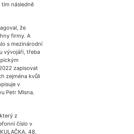
s tím následně
agoval, že
hny firmy. A
íslo s mezinárodní
 vývojáři, třeba
ypickým
 2022 zapisovat
h zejména kvůli
opisuje v
vu Petr Mlsna.
který z
efonní číslo v
ALKULAČKA. 48.