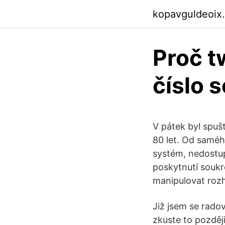
kopavguldeoix
Proč tw
číslo s
V pátek byl spušt
80 let. Od saméh
systém, nedostu
poskytnutí soukr
manipulovat rozh
Již jsem se rado
zkuste to později