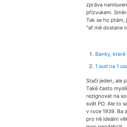
zpráva namluvená
přízvukem. Směro
Tak se ho ptám, 
"ať mě dostane te
Banky, které 
1 aud na 1 us
Stačí jeden, ale
Také často myslím
rezignovat na so
svět PO. Ale to s
v roce 1939. Ba a
pro ně ideální vě
moc neodehrál.