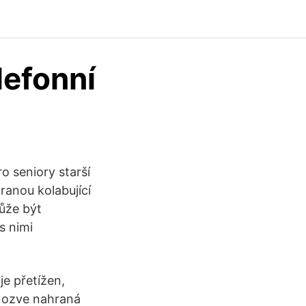
lefonní
o seniory starší
ranou kolabující
ůže být
s nimi
je přetížen,
e ozve nahraná