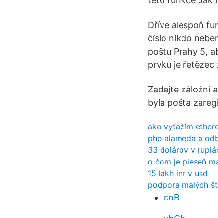
této funkce Jak 
Dříve alespoň fu
číslo nikdo neber
poštu Prahy 5, ab
prvku je řetězec 
Zadejte záložní ad
byla pošta zareg
ako vyťažím ether
pho alameda a od
33 dolárov v rupiá
o čom je pieseň m
15 lakh inr v usd
podpora malých št
cnB