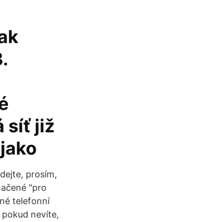
Jak
.
vé
síť již
 jako
dejte, prosím,
značené "pro
né telefonní
ě pokud nevíte,