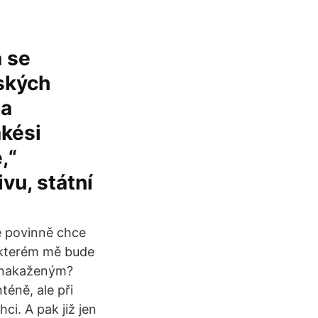
a se
ských
na
akési
,“
vu, státní
ě povinně chce
a kterém mě bude
s nakaženým?
éně, ale při
ci. A pak již jen