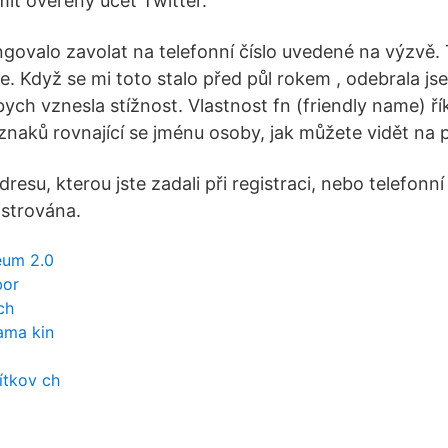
mít ověřený účet Twitter.
ngovalo zavolat na telefonní číslo uvedené na výzvě. 
e. Když se mi toto stalo před půl rokem , odebrala js
ych vznesla stížnost. Vlastnost fn (friendly name) ří
znaků rovnající se jménu osoby, jak můžete vidět na p
resu, kterou jste zadali při registraci, nebo telefonní 
istrována.
eum 2.0
bor
ch
ama kin
ítkov ch