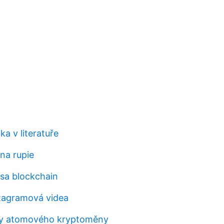
ka v literatuře
na rupie
rsa blockchain
tagramová videa
ny atomového kryptoměny