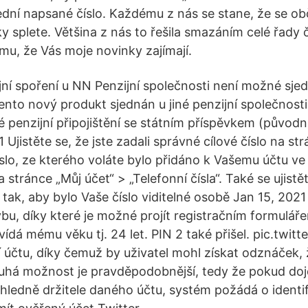
dní napsané číslo. Každému z nás se stane, že se obč
ky splete. Většina z nás to řešila smazáním celé řady č
u, že Vás moje novinky zajímají.
ní spoření u NN Penzijní společnosti není možné sjed
 tento nový produkt sjednán u jiné penzijní společnost
é penzijní připojištění se státním příspěvkem (původn
 Ujistěte se, že jste zadali správné cílové číslo na st
slo, ze kterého voláte bylo přidáno k Vašemu účtu ve 
 stránce „Můj účet“ > „Telefonní čísla“. Také se ujistět
tak, aby bylo Vaše číslo viditelné osobě Jan 15, 2021
ybu, díky které je možné projít registračním formuláře
ídá mému věku tj. 24 let. PIN 2 také přišel. pic.twitt
í účtu, díky čemuž by uživatel mohl získat odznáček, 
uhá možnost je pravděpodobnější, tedy že pokud doj
edně držitele daného účtu, systém požádá o identi