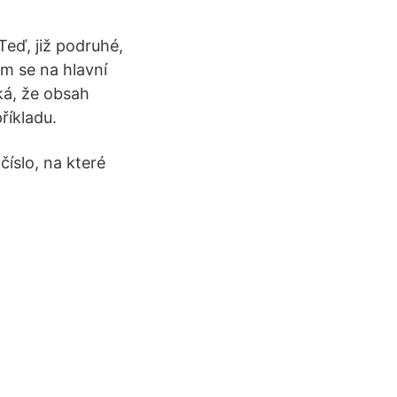
Teď, již podruhé,
em se na hlavní
ká, že obsah
říkladu.
číslo, na které