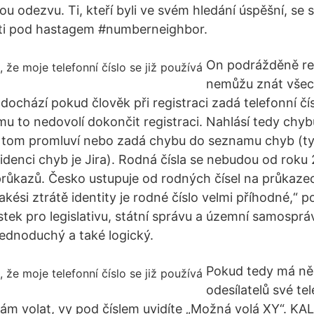
u odezvu. Ti, kteří byli ve svém hledání úspěšní, se 
 síti pod hastagem #numberneighbor.
On podrážděně re
nemůžu znát všec
ě dochází pokud člověk při registraci zadá telefonní č
u to nedovolí dokončit registraci. Nahlásí tedy chybu
 o tom promluví nebo zadá chybu do seznamu chyb (t
idenci chyb je Jira). Rodná čísla se nebudou od roku
ůkazů. Česko ustupuje od rodných čísel na průkazec
akési ztrátě identity je rodné číslo velmi příhodné,“ p
ek pro legislativu, státní správu a územní samosprá
jednoduchý a také logický.
Pokud tedy má ně
odesílatelů své tel
ám volat, vy pod číslem uvidíte „Možná volá XY“. K