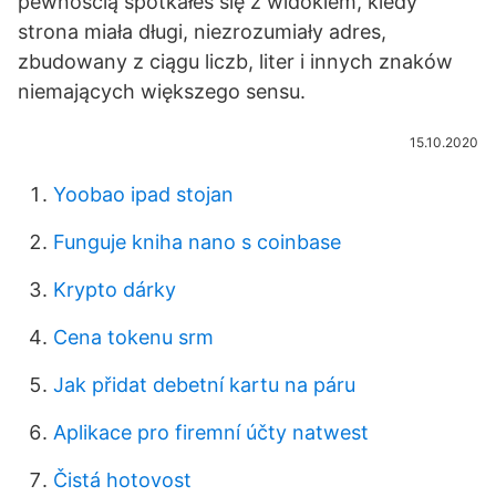
pewnością spotkałeś się z widokiem, kiedy
strona miała długi, niezrozumiały adres,
zbudowany z ciągu liczb, liter i innych znaków
niemających większego sensu.
15.10.2020
Yoobao ipad stojan
Funguje kniha nano s coinbase
Krypto dárky
Cena tokenu srm
Jak přidat debetní kartu na páru
Aplikace pro firemní účty natwest
Čistá hotovost