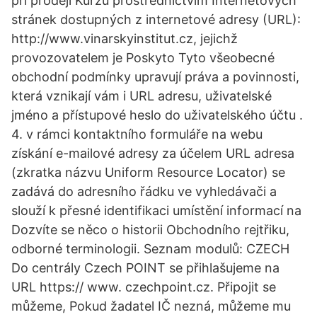
při prodeji Kurzů prostřednictvím Internetových
stránek dostupných z internetové adresy (URL):
http://www.vinarskyinstitut.cz, jejichž
provozovatelem je Poskyto Tyto všeobecné
obchodní podmínky upravují práva a povinnosti,
která vznikají vám i URL adresu, uživatelské
jméno a přístupové heslo do uživatelského účtu .
4. v rámci kontaktního formuláře na webu
získání e-mailové adresy za účelem URL adresa
(zkratka názvu Uniform Resource Locator) se
zadává do adresního řádku ve vyhledávači a
slouží k přesné identifikaci umístění informací na
Dozvíte se něco o historii Obchodního rejtřiku,
odborné terminologii. Seznam modulů: CZECH
Do centrály Czech POINT se přihlašujeme na
URL https:// www. czechpoint.cz. Připojit se
můžeme, Pokud žadatel IČ nezná, můžeme mu