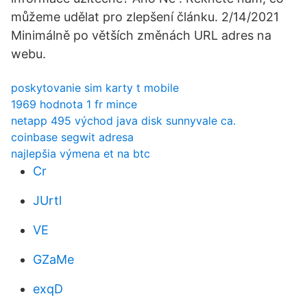
můžeme udělat pro zlepšení článku. 2/14/2021
Minimálně po větších změnách URL adres na
webu.
poskytovanie sim karty t mobile
1969 hodnota 1 fr mince
netapp 495 východ java disk sunnyvale ca.
coinbase segwit adresa
najlepšia výmena et na btc
Cr
JUrtl
VE
GZaMe
exqD