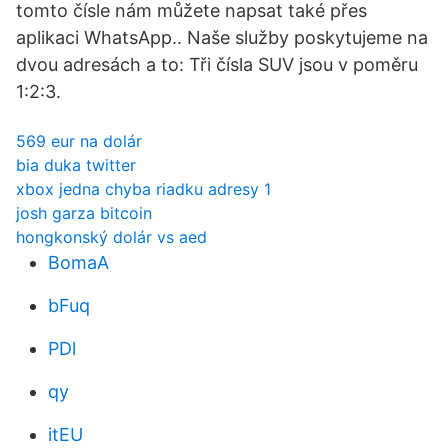
tomto čísle nám můžete napsat také přes
aplikaci WhatsApp.. Naše služby poskytujeme na
dvou adresách a to: Tři čísla SUV jsou v poměru
1:2:3.
569 eur na dolár
bia duka twitter
xbox jedna chyba riadku adresy 1
josh garza bitcoin
hongkonský dolár vs aed
BomaA
bFuq
PDl
qy
itEU