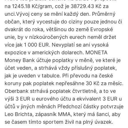
na 1245.18 Kč/gram, což je 38729.43 Kč za
unci.Vývoj ceny se mění každý den. Průměrný
občan, který vycestuje do ciziny pouze jednou či
dvakrát do roka, většinou do země Evropské
unie, by v nízkoúročených eurech neměl držet
více jak 1 000 EUR. Nevyplatí se ani vysoká
expozice v amerických dolarech. MONETA
Money Bank účtuje poplatky v měně, ve které je
účet veden, a strhává vždy příslušný poplatek,
jak je uveden v tabulce. Při převodu na české
koruny pak poplatek nepřesáhne 30 Kč za měsíc.
Oberbank strhává poplatek čtvrtletně, a to ve
výši 3 EUR u eurového účtu a ekvivalent 3 EUR u
účtů v jiných měnách Předchozí částky potvrzuje
Leo Brichta, zápasník MMA, který má šanci, aby
se časem tímto sportem živil na plný úvazek.