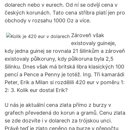
dolarech nebo v eurech. Od ní se odvíjí cena v
českých korunách. Tato cena stříbra platí jen pro
obchody v rozsahu 1000 Oz a více.
Zároveň však
existovaly guineje,
kdy jedna guinej se rovnala 21 šilinkům a zároveň
existovaly půlkoruny, kdy půlkoruna byla 2,5
šilinku. Dnes však má britská libra klasických 100
pencí a Pence a Penny je totéž. Ing. Tři kamarádi
Peter, Erik a Milan si rozdělili 420 eur v poměru 1:
2: 3. Kolik eur dostal Erik?
U nás je aktuální cena zlata přímo z burzy v
grafech převedená do korun a gramů. Cenu zlata
se zde dozvíte i v dolarech za trójskou unci.
Právě teď je zlato ceněno na burze v přepočtu