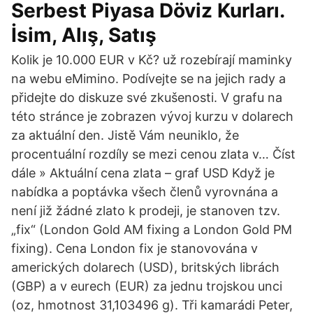
Serbest Piyasa Döviz Kurları.
İsim, Alış, Satış
Kolik je 10.000 EUR v Kč? už rozebírají maminky
na webu eMimino. Podívejte se na jejich rady a
přidejte do diskuze své zkušenosti. V grafu na
této stránce je zobrazen vývoj kurzu v dolarech
za aktuální den. Jistě Vám neuniklo, že
procentuální rozdíly se mezi cenou zlata v… Číst
dále » Aktuální cena zlata – graf USD Když je
nabídka a poptávka všech členů vyrovnána a
není již žádné zlato k prodeji, je stanoven tzv.
„fix“ (London Gold AM fixing a London Gold PM
fixing). Cena London fix je stanovována v
amerických dolarech (USD), britských librách
(GBP) a v eurech (EUR) za jednu trojskou unci
(oz, hmotnost 31,103496 g). Tři kamarádi Peter,