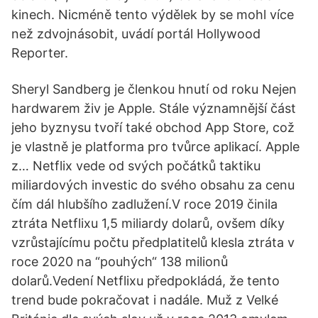
kinech. Nicméně tento výdělek by se mohl více
než zdvojnásobit, uvádí portál Hollywood
Reporter.
Sheryl Sandberg je členkou hnutí od roku Nejen
hardwarem živ je Apple. Stále významnější část
jeho byznysu tvoří také obchod App Store, což
je vlastně je platforma pro tvůrce aplikací. Apple
z… Netflix vede od svých počátků taktiku
miliardových investic do svého obsahu za cenu
čím dál hlubšího zadlužení.V roce 2019 činila
ztráta Netflixu 1,5 miliardy dolarů, ovšem díky
vzrůstajícímu počtu předplatitelů klesla ztráta v
roce 2020 na “pouhých“ 138 milionů
dolarů.Vedení Netflixu předpokládá, že tento
trend bude pokračovat i nadále. Muž z Velké