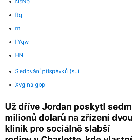
NsNe
Rq
rn
llYqw
HN
Sledování příspěvků (su)
Xvg na gbp
Už dříve Jordan poskytl sedm
milionů dolarů na zřízení dvou
klinik pro sociálně slabší
rodiny v Charlotte, kde vlastní