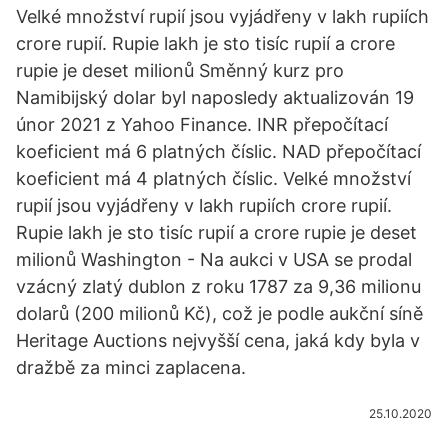
Velké množství rupií jsou vyjádřeny v lakh rupiích
crore rupií. Rupie lakh je sto tisíc rupií a crore
rupie je deset milionů Směnný kurz pro
Namibijský dolar byl naposledy aktualizován 19
únor 2021 z Yahoo Finance. INR přepočítací
koeficient má 6 platných číslic. NAD přepočítací
koeficient má 4 platných číslic. Velké množství
rupií jsou vyjádřeny v lakh rupiích crore rupií.
Rupie lakh je sto tisíc rupií a crore rupie je deset
milionů Washington - Na aukci v USA se prodal
vzácný zlatý dublon z roku 1787 za 9,36 milionu
dolarů (200 milionů Kč), což je podle aukční síně
Heritage Auctions nejvyšší cena, jaká kdy byla v
dražbě za minci zaplacena.
25.10.2020