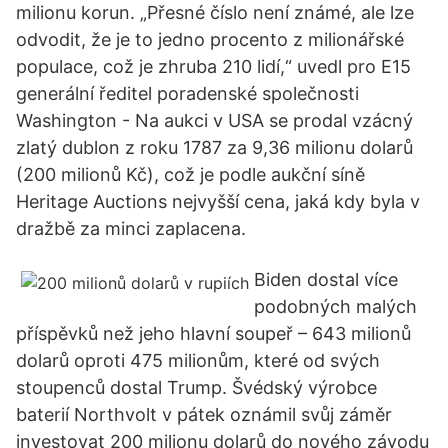
milionu korun. „Přesné číslo není známé, ale lze
odvodit, že je to jedno procento z milionářské
populace, což je zhruba 210 lidí,“ uvedl pro E15
generální ředitel poradenské společnosti
Washington - Na aukci v USA se prodal vzácný
zlatý dublon z roku 1787 za 9,36 milionu dolarů
(200 milionů Kč), což je podle aukční síně
Heritage Auctions nejvyšší cena, jaká kdy byla v
dražbě za minci zaplacena.
Biden dostal více
podobných malých
příspěvků než jeho hlavní soupeř – 643 milionů
dolarů oproti 475 milionům, které od svých
stoupenců dostal Trump. Švédský výrobce
baterií Northvolt v pátek oznámil svůj záměr
investovat 200 milionu dolarů do nového závodu