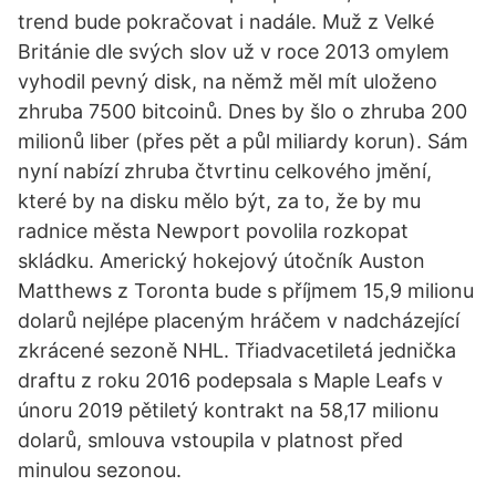
trend bude pokračovat i nadále. Muž z Velké
Británie dle svých slov už v roce 2013 omylem
vyhodil pevný disk, na němž měl mít uloženo
zhruba 7500 bitcoinů. Dnes by šlo o zhruba 200
milionů liber (přes pět a půl miliardy korun). Sám
nyní nabízí zhruba čtvrtinu celkového jmění,
které by na disku mělo být, za to, že by mu
radnice města Newport povolila rozkopat
skládku. Americký hokejový útočník Auston
Matthews z Toronta bude s příjmem 15,9 milionu
dolarů nejlépe placeným hráčem v nadcházející
zkrácené sezoně NHL. Třiadvacetiletá jednička
draftu z roku 2016 podepsala s Maple Leafs v
únoru 2019 pětiletý kontrakt na 58,17 milionu
dolarů, smlouva vstoupila v platnost před
minulou sezonou.