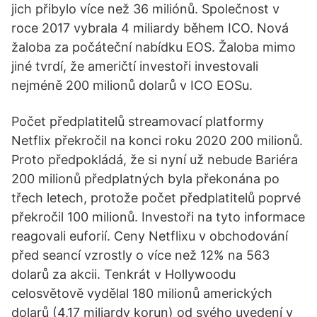
jich přibylo více než 36 miliónů. Společnost v
roce 2017 vybrala 4 miliardy během ICO. Nová
žaloba za počáteční nabídku EOS. Žaloba mimo
jiné tvrdí, že američtí investoři investovali
nejméně 200 milionů dolarů v ICO EOSu.
Počet předplatitelů streamovací platformy
Netflix překročil na konci roku 2020 200 milionů.
Proto předpokládá, že si nyní už nebude Bariéra
200 milionů předplatných byla překonána po
třech letech, protože počet předplatitelů poprvé
překročil 100 milionů. Investoři na tyto informace
reagovali euforií. Ceny Netflixu v obchodování
před seancí vzrostly o více než 12% na 563
dolarů za akcii. Tenkrát v Hollywoodu
celosvětově vydělal 180 milionů amerických
dolarů (4,17 miliardy korun) od svého uvedení v