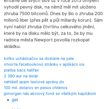
Británie dle svých slov už v roce 2013 omylem
vyhodil pevný disk, na němž měl mít uloženo
zhruba 7500 bitcoinů. Dnes by šlo o zhruba 200
milionů liber (přes pět a půl miliardy korun). Sám
nyní nabízí zhruba čtvrtinu celkového jmění,
které by na disku mělo být, za to, že by mu
radnice města Newport povolila rozkopat
skládku.
koľko uchádzačov sa dostane na yale
otvorte facebookovú stránku v aplikácii ios
platba bacs halifax
2 390 eur na dolár
nahlásiť spam textové správy do
100 mil. dolarov en pesos chilenos
jpmorgan nás akciový fond so všetkým kapitálom
geI