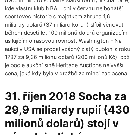
dvou klinik pro sociálně slabší rodiny v Charlotte,
kde vlastní klub NBA. Loni v červnu nejbohatší
sportovec historie s majetkem zhruba 1,6
miliardy dolarů (37 miliard korun) slíbil věnovat
během deseti let 100 milionů dolarů organizacím
usilujícím o rasovou rovnost. Washington - Na
aukci v USA se prodal vzácný zlatý dublon z roku
1787 za 9,36 milionu dolarů (200 milionů Kč), což
je podle aukční síně Heritage Auctions nejvyšší
cena, jaká kdy byla v dražbě za minci zaplacena.
31. říjen 2018 Socha za
29,9 miliardy rupií (430
milionů dolarů) stojí v