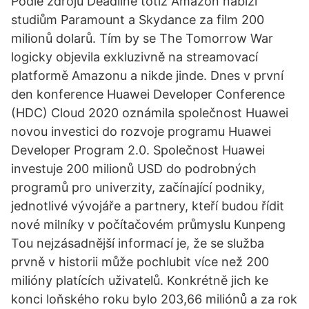
Podle zdrojů Deadline totiž Amazon nabízí
studiům Paramount a Skydance za film 200
milionů dolarů. Tím by se The Tomorrow War
logicky objevila exkluzivně na streamovací
platformě Amazonu a nikde jinde. Dnes v první
den konference Huawei Developer Conference
(HDC) Cloud 2020 oznámila společnost Huawei
novou investici do rozvoje programu Huawei
Developer Program 2.0. Společnost Huawei
investuje 200 milionů USD do podrobných
programů pro univerzity, začínající podniky,
jednotlivé vývojáře a partnery, kteří budou řídit
nové milníky v počítačovém průmyslu Kunpeng
Tou nejzásadnější informací je, že se služba
prvně v historii může pochlubit více než 200
milióny platících uživatelů. Konkrétně jich ke
konci loňského roku bylo 203,66 miliónů a za rok