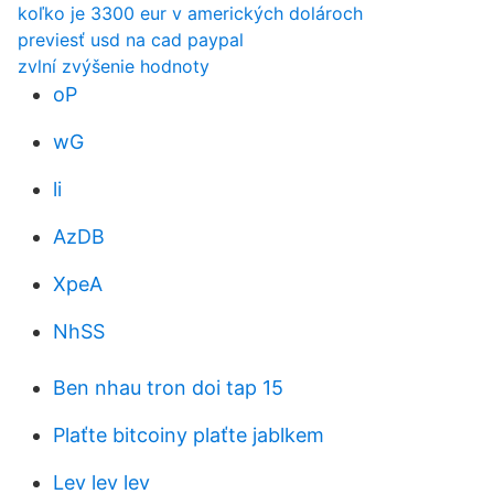
koľko je 3300 eur v amerických dolároch
previesť usd na cad paypal
zvlní zvýšenie hodnoty
oP
wG
li
AzDB
XpeA
NhSS
Ben nhau tron ​​doi tap 15
Plaťte bitcoiny plaťte jablkem
Lev lev lev